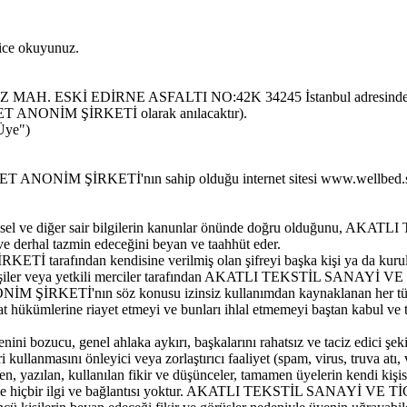
lice okuyunuz.
üten MERKEZ MAH. ESKİ EDİRNE ASFALTI NO:42K 34245 İstanbul 
ANONİM ŞİRKETİ olarak anılacaktır).
"Üye")
İM ŞİRKETİ'nın sahip olduğu internet sitesi www.wellbed.store'd
ği kişisel ve diğer sair bilgilerin kanunlar önünde doğru olduğu
 ve derhal tazmin edeceğini beyan ve taahhüt eder.
ından kendisine verilmiş olan şifreyi başka kişi ya da kuruluşla
cü kişiler veya yetkili merciler tarafından AKATLI TEKSTİL SANAYİ 
KETİ'nın söz konusu izinsiz kullanımdan kaynaklanan her türlü ta
at hükümlerine riayet etmeyi ve bunları ihlal etmemeyi baştan kabul ve 
ni bozucu, genel ahlaka aykırı, başkalarını rahatsız ve taciz edici şekild
kullanmasını önleyici veya zorlaştırıcı faaliyet (spam, virus, truva atı
en, yazılan, kullanılan fikir ve düşünceler, tamamen üyelerin kendi kişis
r ilgi ve bağlantısı yoktur. AKATLI TEKSTİL SANAYİ VE TİCA