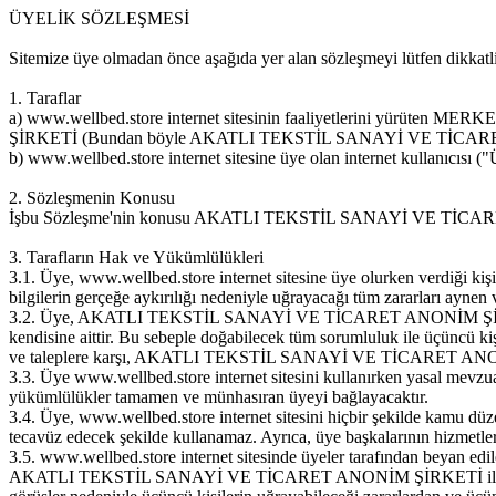
ÜYELİK SÖZLEŞMESİ
Sitemize üye olmadan önce aşağıda yer alan sözleşmeyi lütfen dikkat
1. Taraflar
a) www.wellbed.store internet sitesinin faaliyetlerini yür
ŞİRKETİ (Bundan böyle AKATLI TEKSTİL SANAYİ VE TİCARET 
b) www.wellbed.store internet sitesine üye olan internet kullanıcısı (
2. Sözleşmenin Konusu
İşbu Sözleşme'nin konusu AKATLI TEKSTİL SANAYİ VE TİCARET ANON
3. Tarafların Hak ve Yükümlülükleri
3.1. Üye, www.wellbed.store internet sitesine üye olurken verdi
bilgilerin gerçeğe aykırılığı nedeniyle uğrayacağı tüm zararları aynen
3.2. Üye, AKATLI TEKSTİL SANAYİ VE TİCARET ANONİM ŞİRKETİ taraf
kendisine aittir. Bu sebeple doğabilecek tüm sorumluluk ile üçün
ve taleplere karşı, AKATLI TEKSTİL SANAYİ VE TİCARET ANONİM ŞİR
3.3. Üye www.wellbed.store internet sitesini kullanırken yasal mevzu
yükümlülükler tamamen ve münhasıran üyeyi bağlayacaktır.
3.4. Üye, www.wellbed.store internet sitesini hiçbir şekilde kamu düzeni
tecavüz edecek şekilde kullanamaz. Ayrıca, üye başkalarının hizmetleri 
3.5. www.wellbed.store internet sitesinde üyeler tarafından beyan edil
AKATLI TEKSTİL SANAYİ VE TİCARET ANONİM ŞİRKETİ ile hiçbi