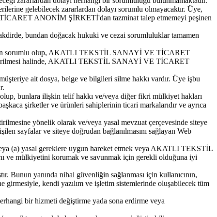
ileceği zararlardan dolayı herhangi bir sorumluluğu bulunmamaktadır.
ine gelebilecek zararlardan dolayı sorumlu olmayacaktır. Üye,
 VE TİCARET ANONİM ŞİRKETİ'dan tazminat talep etmemeyi peşinen
si takdirde, bundan doğacak hukuki ve cezai sorumluluklar tamamen
larak şahsen sorumlu olup, AKATLI TEKSTİL SANAYİ VE TİCARET
tikal ettirilmesi halinde, AKATLI TEKSTİL SANAYİ VE TİCARET
ye ait dosya, belge ve bilgileri silme hakkı vardır. Üye işbu
r.
nlara ilişkin telif hakkı ve/veya diğer fikri mülkiyet hakları
şkaca şirketler ve ürünleri sahiplerinin ticari markalarıdır ve ayrıca
mesine yönelik olarak ve/veya yasal mevzuat çerçevesinde siteye
a erişilen sayfalar ve siteye doğrudan bağlanılmasını sağlayan Web
ya (a) yasal gereklere uygun hareket etmek veya AKATLI TEKSTİL
 ve mülkiyetini korumak ve savunmak için gerekli olduğuna iyi
tır. Bunun yanında nihai güvenliğin sağlanması için kullanıcının,
 girmesiyle, kendi yazılım ve işletim sistemlerinde oluşabilecek tüm
angi bir hizmeti değiştirme yada sona erdirme veya