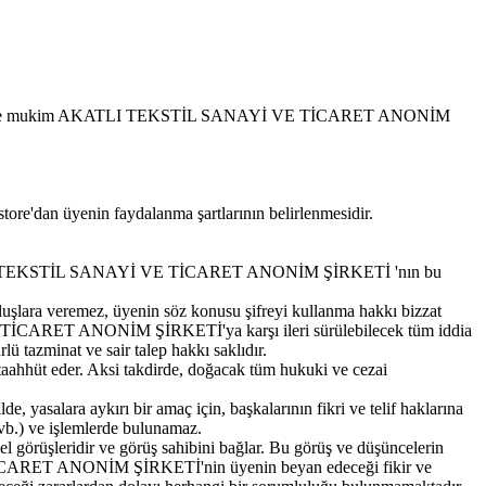
adresinde mukim AKATLI TEKSTİL SANAYİ VE TİCARET ANONİM
an üyenin faydalanma şartlarının belirlenmesidir.
nu, AKATLI TEKSTİL SANAYİ VE TİCARET ANONİM ŞİRKETİ 'nın bu
ra veremez, üyenin söz konusu şifreyi kullanma hakkı bizzat
VE TİCARET ANONİM ŞİRKETİ'ya karşı ileri sürülebilecek tüm iddia
zminat ve sair talep hakkı saklıdır.
taahhüt eder. Aksi takdirde, doğacak tüm hukuki ve cezai
e, yasalara aykırı bir amaç için, başkalarının fikri ve telif haklarına
, vb.) ve işlemlerde bulunamaz.
el görüşleridir ve görüş sahibini bağlar. Bu görüş ve düşüncelerin
RET ANONİM ŞİRKETİ'nin üyenin beyan edeceği fikir ve