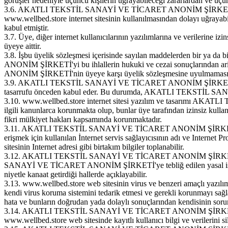
görüşler nedeniyle üçüncü kişilerin uğrayabileceği zararlardan ve üçü
3.6. AKATLI TEKSTİL SANAYİ VE TİCARET ANONİM ŞİRKETİ, üye veril
www.wellbed.store internet sitesinin kullanılmasından dolayı u
kabul etmiştir.
3.7. Üye, diğer internet kullanıcılarının yazılımlarına ve verilerine
üyeye aittir.
3.8. İşbu üyelik sözleşmesi içerisinde sayılan maddelerden bir ya
ANONİM ŞİRKETİ'yi bu ihlallerin hukuki ve cezai sonuçlarından ari
ANONİM ŞİRKETİ'nin üyeye karşı üyelik sözleşmesine uyulmamasında
3.9. AKATLI TEKSTİL SANAYİ VE TİCARET ANONİM ŞİRKETİ'nin her zam
tasarrufu önceden kabul eder. Bu durumda, AKATLI TEKSTİL S
3.10. www.wellbed.store internet sitesi yazılım ve tasarımı AKAT
ilgili kanunlarca korunmakta olup, bunlar üye tarafından izinsiz kullan
fikri mülkiyet hakları kapsamında korunmaktadır.
3.11. AKATLI TEKSTİL SANAYİ VE TİCARET ANONİM ŞİRKETİ tarafından
erişmek için kullanılan İnternet servis sağlayıcısının adı ve Internet P
sitesinin Internet adresi gibi birtakım bilgiler toplanabilir.
3.12. AKATLI TEKSTİL SANAYİ VE TİCARET ANONİM ŞİRKETİ, üyenin 
SANAYİ VE TİCARET ANONİM ŞİRKETİ'ye tebliğ edilen yasal işlemler
niyetle kanaat getirdiği hallerde açıklayabilir.
3.13. www.wellbed.store web sitesinin virus ve benzeri amaçlı yazılım
kendi virus koruma sistemini tedarik etmesi ve gerekli korunmayı sağ
hata ve bunların doğrudan yada dolaylı sonuçlarından kendisinin soru
3.14. AKATLI TEKSTİL SANAYİ VE TİCARET ANONİM ŞİRKETİ, sitenin 
www.wellbed.store web sitesinde kayıtlı kullanıcı bilgi ve verilerini si