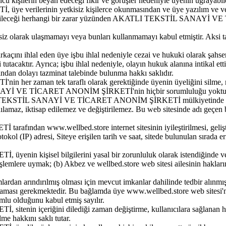
ncü kişilerin beyan edeceği fikir ve görüşler nedeniyle üyenin uğrayab
erinin yetkisiz kişilerce okunmasından ve üye yazılım ve veriler
ğrayabileceği herhangi bir zarar yüzünden AKATLI TEKSTİL SANAYİ
 izinsiz olarak ulaşmamayı veya bunları kullanmamayı kabul etmiştir. Ak
 da birkaçını ihlal eden üye işbu ihlal nedeniyle cezai ve hukuki o
 tutacaktır. Ayrıca; işbu ihlal nedeniyle, olayın hukuk alanına in
n dolayı tazminat talebinde bulunma hakkı saklıdır.
an tek taraflı olarak gerektiğinde üyenin üyeliğini silme, müşteri
ANAYİ VE TİCARET ANONİM ŞİRKETİ'nin hiçbir sorumluluğu yoktu
LI TEKSTİL SANAYİ VE TİCARET ANONİM ŞİRKETİ mülkiyetinde olup, bu
ılamaz, iktisap edilemez ve değiştirilemez. Bu web sitesinde adı geçen ba
 www.wellbed.store internet sitesinin iyileştirilmesi, geliştiril
rotokol (IP) adresi, Siteye erişilen tarih ve saat, sitede bulunulan sırad
kişisel bilgilerini yasal bir zorunluluk olarak istendiğinde ve
e uymak; (b) Akbez ve wellbed.store web sitesi ailesinin haklarını
lardan arındırılmış olması için mevcut imkanlar dahilinde tedbir alınmış
laması gerekmektedir. Bu bağlamda üye www.wellbed.store web sitesi'ne
mlu olduğunu kabul etmiş sayılır.
içeriğini dilediği zaman değiştirme, kullanıcılara sağlanan herh
lme hakkını saklı tutar.