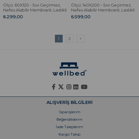
Ölçü: 60X120 - Sıvı Geçirmez,
Ölçü: 140X200 - Sıvı Geçirmez,
Nefes Alabilir Membranlı, Lastikli
Nefes Alabilir Membranlı, Lastikli
Pamuk Yatak Koruyucu.
Pamuk Yatak Koruyucu.
₺299,00
₺599,00
1
2
>
ALIŞVERİŞ BİLGİLERİ
Siparişlerim
Beğendiklerim
İade Taleplerim
Kargo Takip