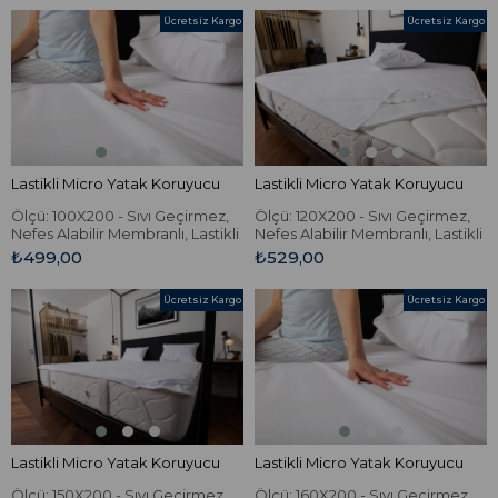
Ücretsiz Kargo
Ücretsiz Kargo
Lastikli Micro Yatak Koruyucu
Lastikli Micro Yatak Koruyucu
Ölçü: 100X200 - Sıvı Geçirmez,
Ölçü: 120X200 - Sıvı Geçirmez,
Nefes Alabilir Membranlı, Lastikli
Nefes Alabilir Membranlı, Lastikli
Micro Yatak Koruyucu.
Micro Yatak Koruyucu.
₺499,00
₺529,00
Ücretsiz Kargo
Ücretsiz Kargo
Lastikli Micro Yatak Koruyucu
Lastikli Micro Yatak Koruyucu
Ölçü: 150X200 - Sıvı Geçirmez,
Ölçü: 160X200 - Sıvı Geçirmez,