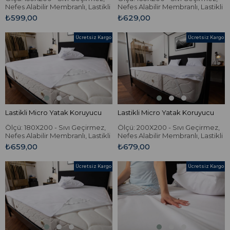
Nefes Alabilir Membranlı, Lastikli
Nefes Alabilir Membranlı, Lastikli
Micro Yatak Koruyucu.
Micro Yatak Koruyucu.
₺599,00
₺629,00
Ücretsiz Kargo
Ücretsiz Kargo
Lastikli Micro Yatak Koruyucu
Lastikli Micro Yatak Koruyucu
Ölçü: 180X200 - Sıvı Geçirmez,
Ölçü: 200X200 - Sıvı Geçirmez,
Nefes Alabilir Membranlı, Lastikli
Nefes Alabilir Membranlı, Lastikli
Micro Yatak Koruyucu.
Micro Yatak Koruyucu.
₺659,00
₺679,00
Ücretsiz Kargo
Ücretsiz Kargo