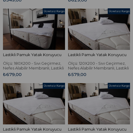
Ücretsiz Kargo
Ücretsiz Kargo
Lastikli Pamuk Yatak Koruyucu
Lastikli Pamuk Yatak Koruyucu
Ölçü: 180X200 - Sıvı Geçirmez,
Ölçü: 120X200 - Sıvı Geçirmez,
Nefes Alabilir Membranlı, Lastikli
Nefes Alabilir Membranlı, Lastikli
Pamuk Yatak Koruyucu.
Pamuk Yatak Koruyucu.
₺679,00
₺579,00
Ücretsiz Kargo
Ücretsiz Kargo
Lastikli Pamuk Yatak Koruyucu
Lastikli Pamuk Yatak Koruyucu