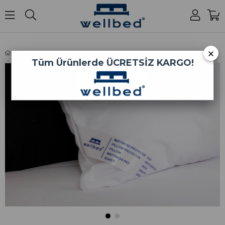
0
×
Pamuk Süprem Yastık Koruyucu
Tüm Ürünlerde
ÜCRETSİZ KARGO!