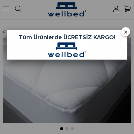
0
×
Fitted Kapitone Anti Alerjik Yatak Pedi
Tüm Ürünlerde
ÜCRETSİZ KARGO!