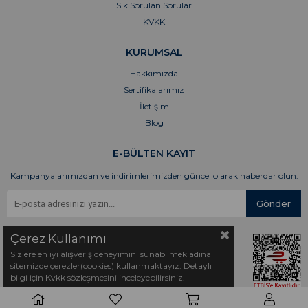
Sık Sorulan Sorular
KVKK
KURUMSAL
Hakkımızda
Sertifikalarımız
İletişim
Blog
E-BÜLTEN KAYIT
Kampanyalarımızdan ve indirimlerimizden güncel olarak haberdar olun.
Gönder
Çerez Kullanımı
Sizlere en iyi alışveriş deneyimini sunabilmek adına
sitemizde çerezler(cookies) kullanmaktayız. Detaylı
bilgi için Kvkk sözleşmesini inceleyebilirsiniz.